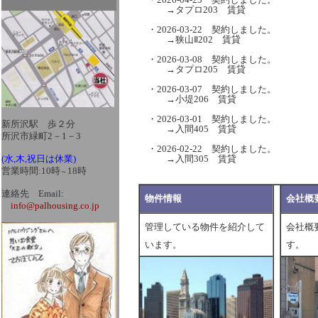
→タプロ203 賃貸
・2026-03-22 契約しました。
→狭山Ⅱ202 賃貸
・2026-03-08 契約しました。
→タプロ205 賃貸
・2026-03-07 契約しました。
→小堤206 賃貸
・2026-03-01 契約しました。
新所沢駅 歩２分
→入間405 賃貸
所沢市緑町2－1－3
・2026-02-22 契約しました。
→入間305 賃貸
(水,木,祝日は休業)
営業時間:10時
18時
～
連絡先 Email:
物件情報
会社概
info@palhousing.co.jp
管理している物件を紹介して
会社概
います。
す。