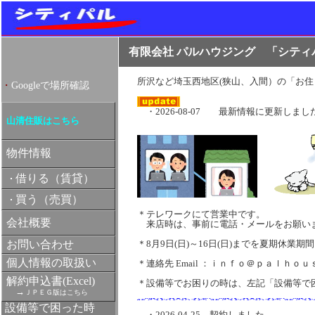
有限会社 パルハウジング
「シティ
所沢など埼玉西地区(狭山、入間）の「お
・
Googleで場所確認
・2026-08-07 最新情報に更新しまし
山清住販はこちら
物件情報
借りる（賃貸）
買う（売買）
＊テレワークにて営業中です。
会社概要
来店時は、事前に電話・メールをお願い
お問い合わせ
＊8月9日(日)～16日(日)までを夏期休業
個人情報の取扱い
＊連絡先 Email ：ｉｎｆｏ＠ｐａｌｈｏｕ
解約申込書(Excel)
＊設備等でお困りの時は、左記「設備等で
→
ＪＰＥＧ版はこちら
設備等で困った時
・2026-04-25 契約しました。